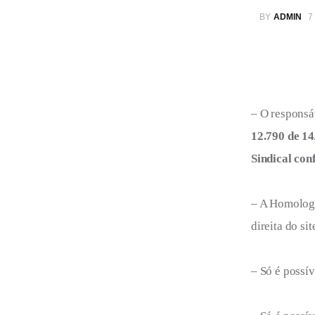
BY
ADMIN
7
– O responsá
12.790 de 1
Sindical co
– A Homologa
direita do sit
– Só é possí