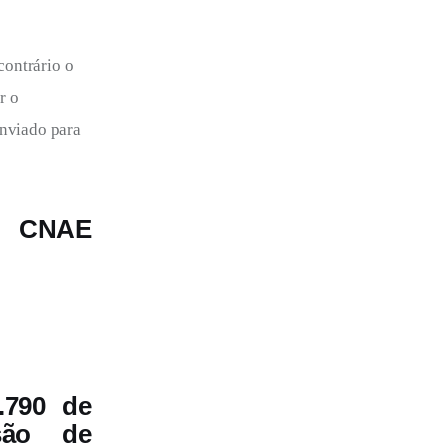
ontrário o 
r o 
nviado para 
o CNAE
.790 de
ssão de