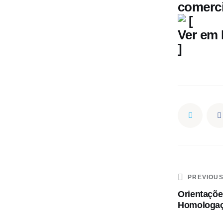
comerci
[
Ver em
]
PREVIOU
Orientaçõe
Homologa