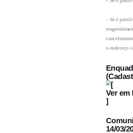
– Só é possí
– Só é possí
reagendament
cancelamento
o endereço c
Enqua
(Cadast
[
Ver em
]
Comuni
14/03/