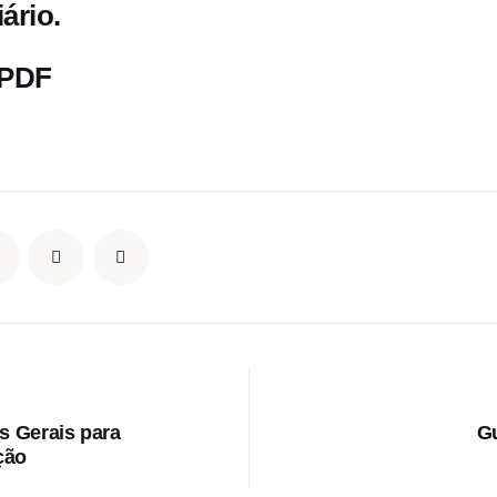
ário.
 PDF
S
s Gerais para
Gu
ção