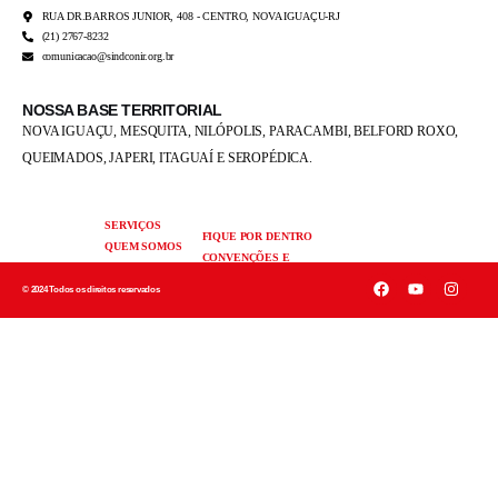
RUA DR.BARROS JUNIOR, 408 - CENTRO, NOVA IGUAÇU-RJ
(21) 2767-8232
comunicacao@sindconir.org.br
NOSSA BASE TERRITORIAL
NOVA IGUAÇU, MESQUITA, NILÓPOLIS,
PARACAMBI, BELFORD ROXO,
QUEIMADOS,
JAPERI, ITAGUAÍ E SEROPÉDICA.
SERVIÇOS
FIQUE POR DENTRO
QUEM SOMOS
CONVENÇÕES E
FALE
ACORDOS
CONOSCO
© 2024 Todos os direitos reservados