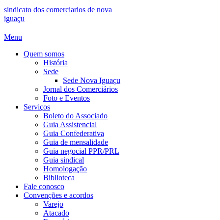
sindicato dos comerciarios de nova
iguaçu
Menu
Quem somos
História
Sede
Sede Nova Iguaçu
Jornal dos Comerciários
Foto e Eventos
Serviços
Boleto do Associado
Guia Assistencial
Guia Confederativa
Guia de mensalidade
Guia negocial PPR/PRL
Guia sindical
Homologação
Biblioteca
Fale conosco
Convenções e acordos
Varejo
Atacado