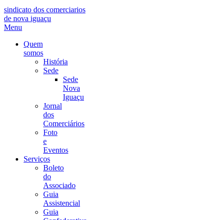
sindicato dos comerciarios
de nova iguaçu
Menu
Quem
somos
História
Sede
Sede
Nova
Iguaçu
Jornal
dos
Comerciários
Foto
e
Eventos
Serviços
Boleto
do
Associado
Guia
Assistencial
Guia