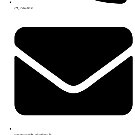
(21) 2767-8232
comunicacao@sindconir.org.br