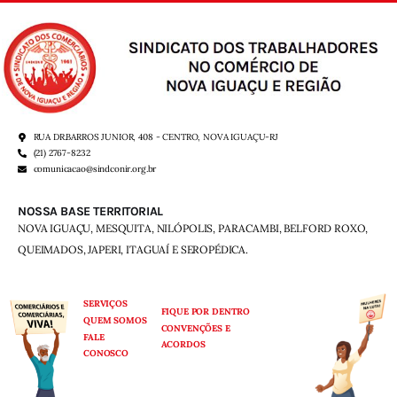
RUA DR.BARROS JUNIOR, 408 - CENTRO, NOVA IGUAÇU-RJ
(21) 2767-8232
comunicacao@sindconir.org.br
NOSSA BASE TERRITORIAL
NOVA IGUAÇU, MESQUITA, NILÓPOLIS,
PARACAMBI, BELFORD ROXO,
QUEIMADOS,
JAPERI, ITAGUAÍ E SEROPÉDICA.
SERVIÇOS
FIQUE POR DENTRO
QUEM SOMOS
CONVENÇÕES E
FALE
ACORDOS
CONOSCO