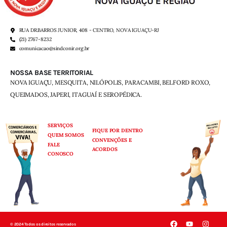
RUA DR.BARROS JUNIOR, 408 - CENTRO, NOVA IGUAÇU-RJ
(21) 2767-8232
comunicacao@sindconir.org.br
NOSSA BASE TERRITORIAL
NOVA IGUAÇU, MESQUITA, NILÓPOLIS,
PARACAMBI, BELFORD ROXO,
QUEIMADOS,
JAPERI, ITAGUAÍ E SEROPÉDICA.
SERVIÇOS
FIQUE POR DENTRO
QUEM SOMOS
CONVENÇÕES E
FALE
ACORDOS
CONOSCO
© 2024 Todos os direitos reservados