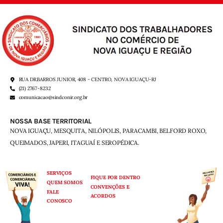
RUA DR.BARROS JUNIOR, 408 - CENTRO, NOVA IGUAÇU-RJ
(21) 2767-8232
comunicacao@sindconir.org.br
NOSSA BASE TERRITORIAL
NOVA IGUAÇU, MESQUITA, NILÓPOLIS,
PARACAMBI, BELFORD ROXO,
QUEIMADOS,
JAPERI, ITAGUAÍ E SEROPÉDICA.
SERVIÇOS
FIQUE POR DENTRO
QUEM SOMOS
CONVENÇÕES E
FALE
ACORDOS
CONOSCO