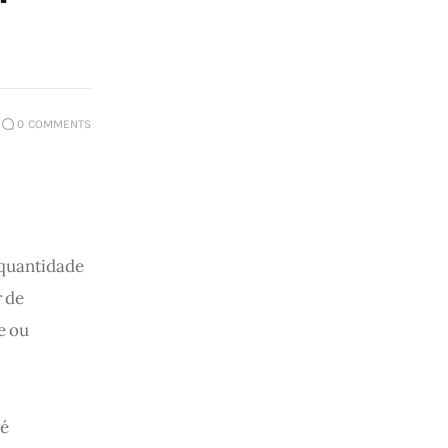
0
COMMENTS
 quantidade 
 de 
e ou 
é 