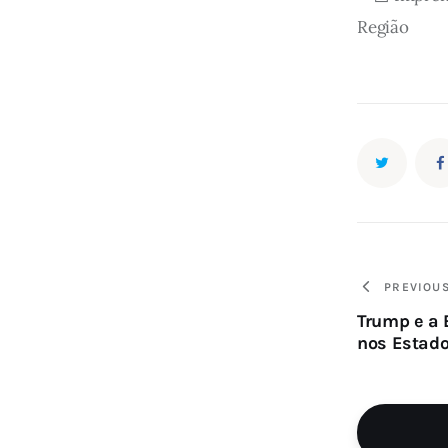
Região
PREVIOU
Trump e a 
nos Estad