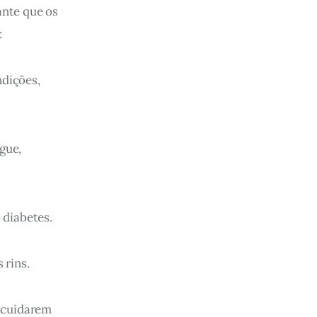
ante que os 
:
dições, 
gue, 
 diabetes.
 rins.
 cuidarem 