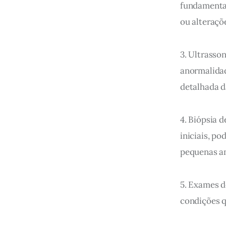
fundamental
ou alteraçõ
3. Ultrasso
anormalidad
detalhada d
4. Biópsia 
iniciais, p
pequenas am
5. Exames d
condições q