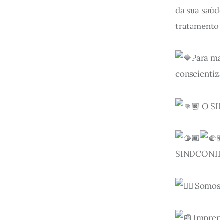
da sua saúd
tratamento 
Para ma
conscientiz
 O S
SINDCONIR
 Somos
 Impren