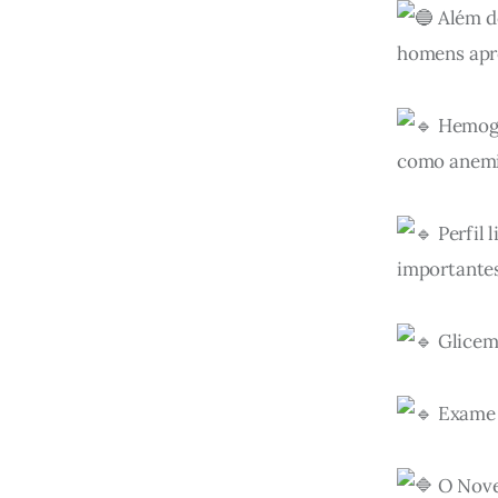
 Além d
homens apro
 Hemogr
como anemia
 Perfil 
importantes
 Glicem
 Exame 
 O Nov