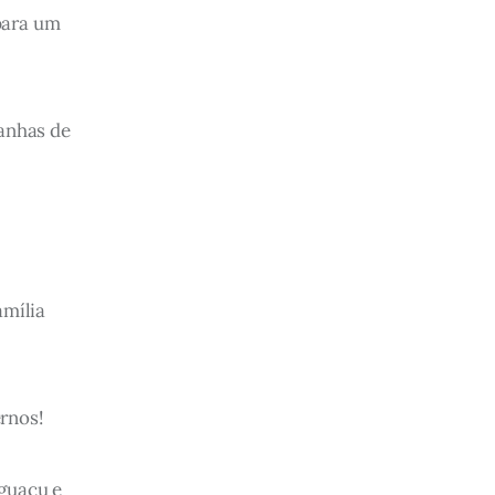
para um 
anhas de 
mília 
rnos!
guaçu e 