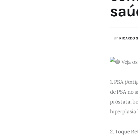
saú
BY
RICARDO 
 Veja o
1. PSA (Ant
de PSA no s
próstata, b
hiperplasia
2. Toque Re