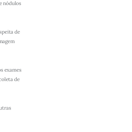
e nódulos 
speita de 
imagem 
os exames 
coleta de 
utras 