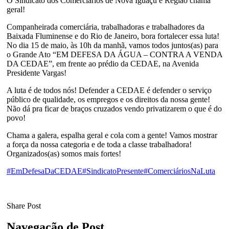
O Sindicato dos Comerciários de Nova Iguaçu e Região chama
geral!
Companheirada comerciária, trabalhadoras e trabalhadores da
Baixada Fluminense e do Rio de Janeiro, bora fortalecer essa luta!
No dia 15 de maio, às 10h da manhã, vamos todos juntos(as) para
o Grande Ato “EM DEFESA DA ÁGUA – CONTRA A VENDA
DA CEDAE”, em frente ao prédio da CEDAE, na Avenida
Presidente Vargas!
A luta é de todos nós! Defender a CEDAE é defender o serviço
público de qualidade, os empregos e os direitos da nossa gente!
Não dá pra ficar de braços cruzados vendo privatizarem o que é do
povo!
Chama a galera, espalha geral e cola com a gente! Vamos mostrar
a força da nossa categoria e de toda a classe trabalhadora!
Organizados(as) somos mais fortes!
#EmDefesaDaCEDAE
#SindicatoPresente
#ComerciáriosNaLuta
Share Post
Navegação de Post