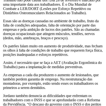
Trabalho não pode causar dor! Dia 28 de fevereiro é marcado por
uma importante data aos trabalhadores. É o Dia Mundial de
Combate a LER/DORT (Lesões por Esforço Repetitivo ou
Distúrbios Osteomusculares Relacionados ao Trabalho).
Essas são as doenças causadas no ambiente de trabalho, fruto da
falta de condições adequadas, falta de orientação por parte das
empresas e pela ambição de lucros dos pat
rões. São as chamadas
doenças ocupacionais que atingem músculos, tendões, nervos
(dedos, mão, antebraços, braços e pescoço).
Os patrões falam muito em aumento de produtividade, mas fecham
os olhos à falta de condições de trabalho que requerem força física,
posições inadequadas e esforços repetitivos.
Assim, é necessário que se faça a AET (Avaliação Ergonômica do
Trabalho) para a implantação de medidas preventivas.
As empresas a cada dia produzem o aumento de lesionados, que
também perdem garantia de emprego. Na reestruturação das
montadoras, por exemplo, estão sendo esses os trabalhadores os
primeiros a serem demitidos.
Jordano também denuncia as dificuldades que enfrentam os
trabalhadores com o INSS e que se aprofundarão com a Reforma
da Previdência. “O descaso do governo com o INSS e dos peritos