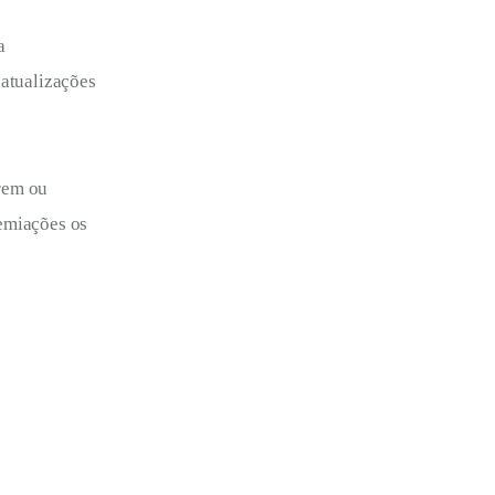
a
 atualizações
arem ou
remiações os