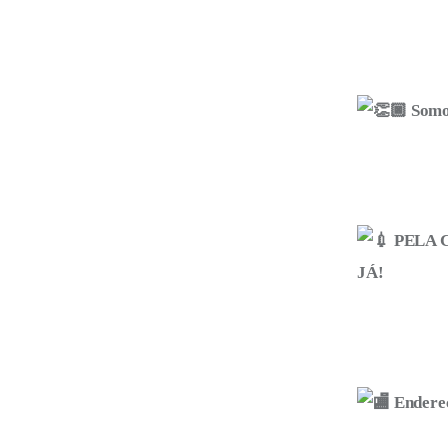
Somos
PELA 
JÁ!
Endereç