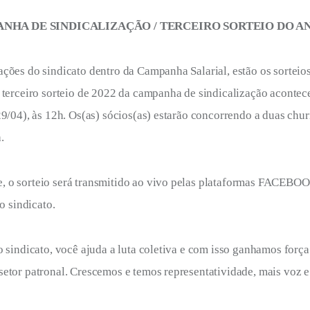
NHA DE SINDICALIZAÇÃO / TERCEIRO SORTEIO DO A
ções do sindicato dentro da Campanha Salarial, estão os sorteios
O terceiro sorteio de 2022 da campanha de sindicalização acontec
29/04), às 12h. Os(as) sócios(as) estarão concorrendo a duas chur
.
 o sorteio será transmitido ao vivo pelas plataformas FACEBO
sindicato.
o sindicato, você ajuda a luta coletiva e com isso ganhamos forç
setor patronal. Crescemos e temos representatividade, mais voz e