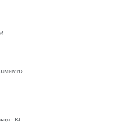
s!
 AUMENTO
guaçu – RJ