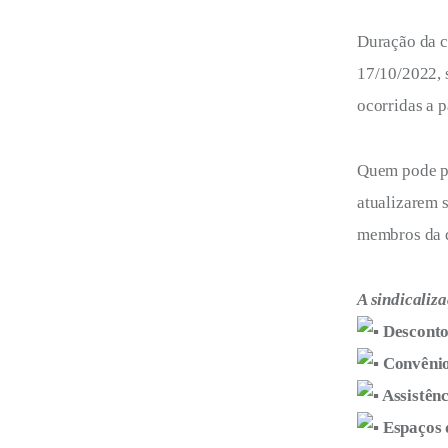
Duração da c
17/10/2022, s
ocorridas a p
Quem pode pa
atualizarem 
membros da di
A sindicaliz
Desconto
Convênio
Assistênc
Espaços d