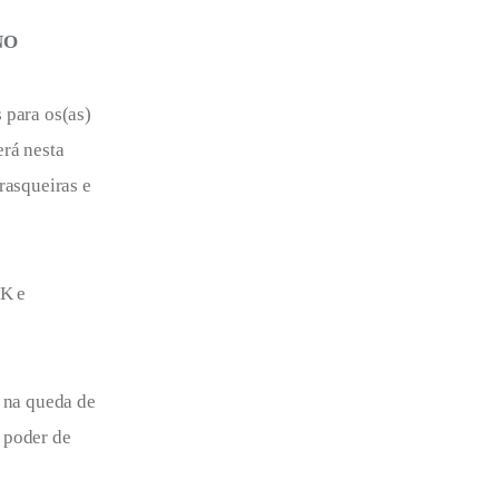
NO
 para os(as)
erá nesta
rasqueiras e
OK e
a na queda de
 poder de