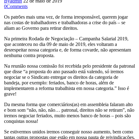
By
admin
22 de maio de 2019
0
Comments
Os patrões mais uma vez, de forma irresponsável, querem jogar
nas costas de trabalhadores e trabalhadoras a crise do país – se
aliam ao Governo para retirar direitos.
Na primeira Rodada de Negociação – Campanha Salarial 2019,
que aconteceu no dia 09 de maio de 2019, eles voltaram a
desrespeitar nossa categoria e, de forma covarde, não apresentam
nenhuma contra proposta.
Na reunião nossa comissão foi recebida pelo presidente da patronal
que disse “a proposta do ano passado está valendo, só iremos
negociar se o Sindicato entregar os direitos da categoria de
bandeja, por exemplo: feriados, banco de horas, além de
implementarem a reforma trabalhista em nossa categoria.” Isso é
grave!
Da mesma forma que comerciários(as) em assembleia falaram alto
e bom som “não, não, não… patronal, direitos não se retiram”, não
iremos negociar feriados, muito menos banco de horas – pois são
conquistas nossa!
Se estivermos unidos iremos conseguir nosso aumento, bem como
tantas outras propostas que estão em nossa pauta de reivindicações.