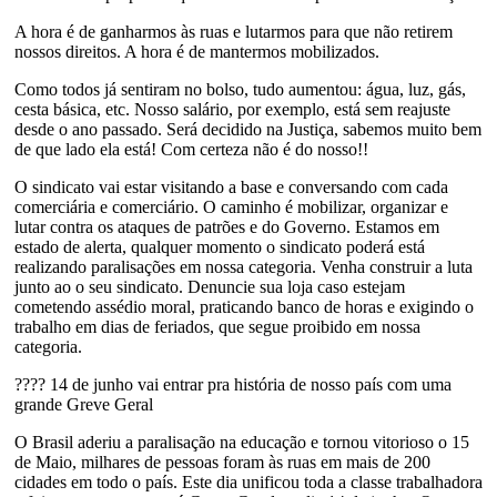
A hora é de ganharmos às ruas e lutarmos para que não retirem
nossos direitos. A hora é de mantermos mobilizados.
Como todos já sentiram no bolso, tudo aumentou: água, luz, gás,
cesta básica, etc. Nosso salário, por exemplo, está sem reajuste
desde o ano passado. Será decidido na Justiça, sabemos muito bem
de que lado ela está! Com certeza não é do nosso!!
O sindicato vai estar visitando a base e conversando com cada
comerciária e comerciário. O caminho é mobilizar, organizar e
lutar contra os ataques de patrões e do Governo. Estamos em
estado de alerta, qualquer momento o sindicato poderá está
realizando paralisações em nossa categoria. Venha construir a luta
junto ao o seu sindicato. Denuncie sua loja caso estejam
cometendo assédio moral, praticando banco de horas e exigindo o
trabalho em dias de feriados, que segue proibido em nossa
categoria.
????
14 de junho vai entrar pra história de nosso país com uma
grande Greve Geral
O Brasil aderiu a paralisação na educação e tornou vitorioso o 15
de Maio, milhares de pessoas foram às ruas em mais de 200
cidades em todo o país. Este dia unificou toda a classe trabalhadora